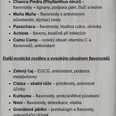
Chanca Piedra (Phyllanthus niruri)
–
flavonoidy + lignany, podpora jater, žluči a ledvin
Muňa Muňa
– flavonoidy s antivirovým
působením, dýchací cesty
Pasuchaca
– flavonoidy, hladina cukru, slinivka
Achiote
– flavony, tradičně při infekcích
Camu Camu
– vysoký obsah vitamínu C a
flavonoidů, antioxidant
Další exotické rostliny s vysokým obsahem flavonoidů
Zelený čaj
– EGCG, antioxidant, podpora
metabolismu
Cistus – skalní růže
– polyfenoly, antivirové
účinky
Kurkuma
– flavonoidy, protizánětlivé působení
Noni
– flavonoidy, detoxikace, vitalita
Granátové jablko
– punikalagin a flavonoly,
antioxidační účinek