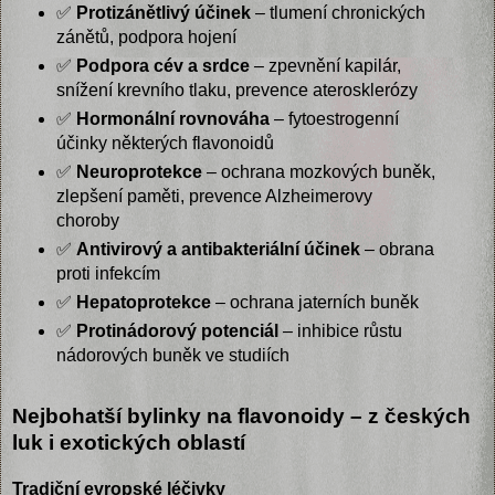
✅
Protizánětlivý účinek
– tlumení chronických
zánětů, podpora hojení
✅
Podpora cév a srdce
– zpevnění kapilár,
snížení krevního tlaku, prevence aterosklerózy
✅
Hormonální rovnováha
– fytoestrogenní
účinky některých flavonoidů
✅
Neuroprotekce
– ochrana mozkových buněk,
zlepšení paměti, prevence Alzheimerovy
choroby
✅
Antivirový a antibakteriální účinek
– obrana
proti infekcím
✅
Hepatoprotekce
– ochrana jaterních buněk
✅
Protinádorový potenciál
– inhibice růstu
nádorových buněk ve studiích
Nejbohatší bylinky na flavonoidy – z českých
luk i exotických oblastí
Tradiční evropské léčivky