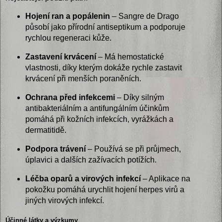
Hojení ran a popálenin
– Sangre de Drago
působí jako přírodní antiseptikum a podporuje
rychlou regeneraci kůže.
Zastavení krvácení
– Má hemostatické
vlastnosti, díky kterým dokáže rychle zastavit
krvácení při menších poraněních.
Ochrana před infekcemi
– Díky silným
antibakteriálním a antifungálním účinkům
pomáhá při kožních infekcích, vyrážkách a
dermatitidě.
Podpora trávení
– Používá se při průjmech,
úplavici a dalších zažívacích potížích.
Léčba oparů a virových infekcí
– Aplikace na
pokožku pomáhá urychlit hojení herpes virů a
jiných virových infekcí.
Účinné látky a výzkumy