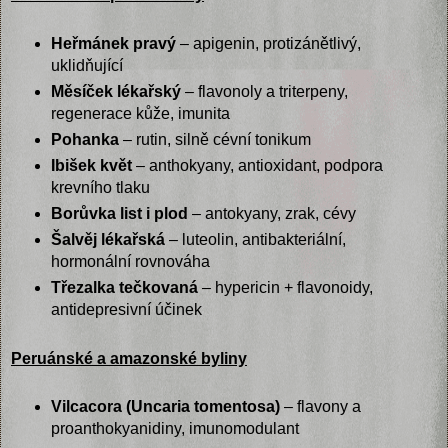
Heřmánek pravý
– apigenin, protizánětlivý,
uklidňující
Měsíček lékařský
– flavonoly a triterpeny,
regenerace kůže, imunita
Pohanka
– rutin, silně cévní tonikum
Ibišek květ
– anthokyany, antioxidant, podpora
krevního tlaku
Borůvka list i plod
– antokyany, zrak, cévy
Šalvěj lékařská
– luteolin, antibakteriální,
hormonální rovnováha
Třezalka tečkovaná
– hypericin + flavonoidy,
antidepresivní účinek
Peruánské a amazonské byliny
Vilcacora (Uncaria tomentosa)
– flavony a
proanthokyanidiny, imunomodulant