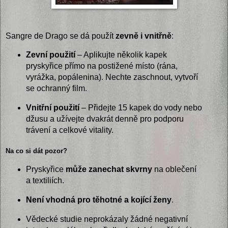
Sangre de Drago se dá použít
zevně i vnitřně
:
Zevní použití
– Aplikujte několik kapek
pryskyřice přímo na postižené místo (rána,
vyrážka, popálenina). Nechte zaschnout, vytvoří
se ochranný film.
Vnitřní použití
– Přidejte 15 kapek do vody nebo
džusu a užívejte dvakrát denně pro podporu
trávení a celkové vitality.
Na co si dát pozor?
Pryskyřice
může zanechat skvrny
na oblečení
a textiliích.
Není vhodná pro těhotné a kojící ženy
.
Vědecké studie neprokázaly žádné negativní