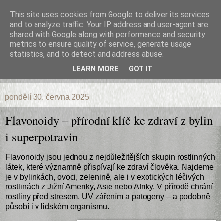
This site uses cookies from Google to deliver its services
Bylinky
and to analyze traffic. Your IP address and user-agent are
shared with Google along with performance and security
metrics to ensure quality of service, generate usage
Byliny a bylinky léčivé, recepty, návody , zajímavosti
statistics, and to detect and address abuse.
LEARN MORE
GOT IT
▼
pondělí 30. června 2025
Flavonoidy – přírodní klíč ke zdraví z bylin
i superpotravin
Flavonoidy jsou jednou z nejdůležitějších skupin rostlinných
látek, které významně přispívají ke zdraví člověka. Najdeme
je v bylinkách, ovoci, zelenině, ale i v exotických léčivých
rostlinách z Jižní Ameriky, Asie nebo Afriky. V přírodě chrání
rostliny před stresem, UV zářením a patogeny – a podobně
působí i v lidském organismu.