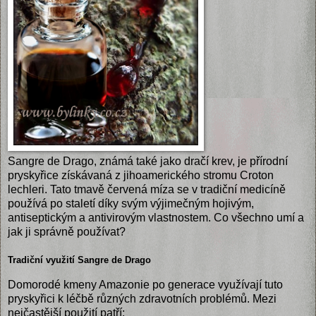
Sangre de Drago, známá také jako dračí krev, je přírodní
pryskyřice získávaná z jihoamerického stromu Croton
lechleri. Tato tmavě červená míza se v tradiční medicíně
používá po staletí díky svým výjimečným hojivým,
antiseptickým a antivirovým vlastnostem. Co všechno umí a
jak ji správně používat?
Tradiční využití Sangre de Drago
Domorodé kmeny Amazonie po generace využívají tuto
pryskyřici k léčbě různých zdravotních problémů. Mezi
nejčastější použití patří: