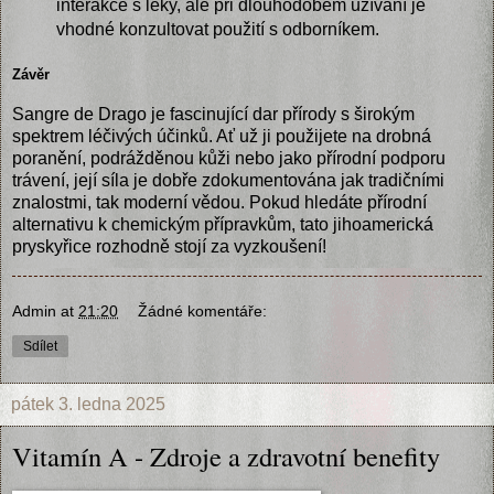
interakce s léky, ale při dlouhodobém užívání je
vhodné konzultovat použití s odborníkem.
Závěr
Sangre de Drago je fascinující dar přírody s širokým
spektrem léčivých účinků. Ať už ji použijete na drobná
poranění, podrážděnou kůži nebo jako přírodní podporu
trávení, její síla je dobře zdokumentována jak tradičními
znalostmi, tak moderní vědou. Pokud hledáte přírodní
alternativu k chemickým přípravkům, tato jihoamerická
pryskyřice rozhodně stojí za vyzkoušení!
Admin
at
21:20
Žádné komentáře:
Sdílet
pátek 3. ledna 2025
Vitamín A - Zdroje a zdravotní benefity