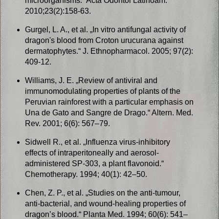
microorganisms.“ Acta Odontol Latinoam.
2010;23(2):158-63.
Gurgel, L. A., et al. „In vitro antifungal activity of
dragon's blood from Croton urucurana against
dermatophytes.“ J. Ethnopharmacol. 2005; 97(2):
409-12.
Williams, J. E. „Review of antiviral and
immunomodulating properties of plants of the
Peruvian rainforest with a particular emphasis on
Una de Gato and Sangre de Drago.“ Altern. Med.
Rev. 2001; 6(6): 567–79.
Sidwell R., et al. „Influenza virus-inhibitory
effects of intraperitoneally and aerosol-
administered SP-303, a plant flavonoid.“
Chemotherapy. 1994; 40(1): 42–50.
Chen, Z. P., et al. „Studies on the anti-tumour,
anti-bacterial, and wound-healing properties of
dragon’s blood.“ Planta Med. 1994; 60(6): 541–