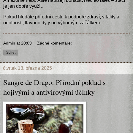
Amazonie nebo Asie nabízejí bohatství těchto látek – stačí
je jen dobře využít.
Pokud hledáte přírodní cestu k podpoře zdraví, vitality a
odolnosti, flavonoidy jsou výborným začátkem.
Admin
at
20:09
Žádné komentáře:
Sdílet
čtvrtek 13. března 2025
Sangre de Drago: Přírodní poklad s
hojivými a antivirovými účinky