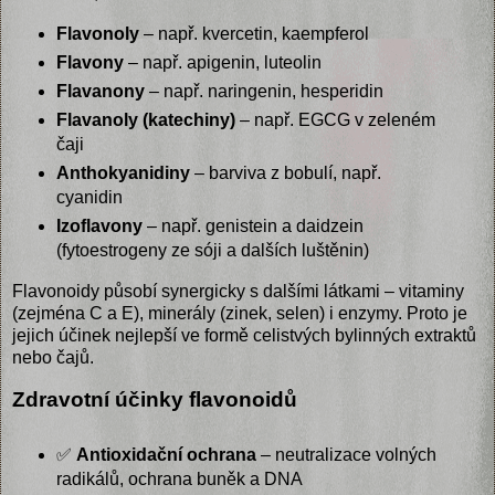
Flavonoly
– např. kvercetin, kaempferol
Flavony
– např. apigenin, luteolin
Flavanony
– např. naringenin, hesperidin
Flavanoly (katechiny)
– např. EGCG v zeleném
čaji
Anthokyanidiny
– barviva z bobulí, např.
cyanidin
Izoflavony
– např. genistein a daidzein
(fytoestrogeny ze sóji a dalších luštěnin)
Flavonoidy působí synergicky s dalšími látkami – vitaminy
(zejména C a E), minerály (zinek, selen) i enzymy. Proto je
jejich účinek nejlepší ve formě celistvých bylinných extraktů
nebo čajů.
Zdravotní účinky flavonoidů
✅
Antioxidační ochrana
– neutralizace volných
radikálů, ochrana buněk a DNA