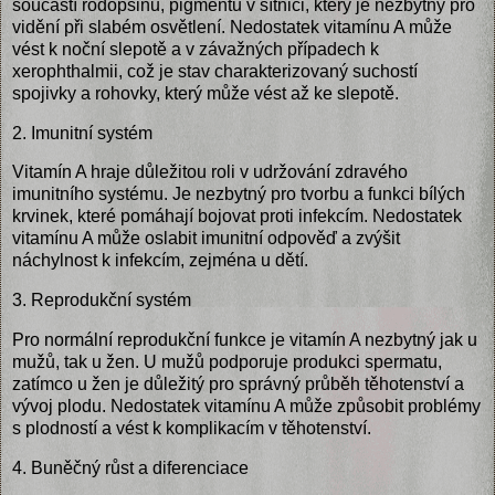
součástí rodopsinu, pigmentu v sítnici, který je nezbytný pro
vidění při slabém osvětlení. Nedostatek vitamínu A může
vést k noční slepotě a v závažných případech k
xerophthalmii, což je stav charakterizovaný suchostí
spojivky a rohovky, který může vést až ke slepotě.
2. Imunitní systém
Vitamín A hraje důležitou roli v udržování zdravého
imunitního systému. Je nezbytný pro tvorbu a funkci bílých
krvinek, které pomáhají bojovat proti infekcím. Nedostatek
vitamínu A může oslabit imunitní odpověď a zvýšit
náchylnost k infekcím, zejména u dětí.
3. Reprodukční systém
Pro normální reprodukční funkce je vitamín A nezbytný jak u
mužů, tak u žen. U mužů podporuje produkci spermatu,
zatímco u žen je důležitý pro správný průběh těhotenství a
vývoj plodu. Nedostatek vitamínu A může způsobit problémy
s plodností a vést k komplikacím v těhotenství.
4. Buněčný růst a diferenciace