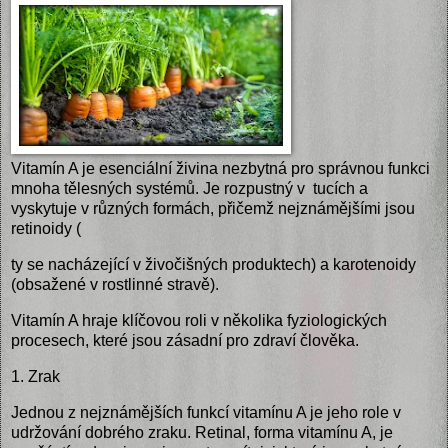
Vitamín A je esenciální živina nezbytná pro správnou funkci
mnoha tělesných systémů. Je rozpustný v tucích a
vyskytuje v různých formách, přičemž nejznámějšími jsou
retinoidy (
ty se nacházející v živočišných produktech) a karotenoidy
(obsažené v rostlinné stravě).
Vitamín A hraje klíčovou roli v několika fyziologických
procesech, které jsou zásadní pro zdraví člověka.
1. Zrak
Jednou z nejznámějších funkcí vitamínu A je jeho role v
udržování dobrého zraku. Retinal, forma vitamínu A, je