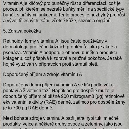
Vitamín A je klíčový pro buněčný růst a diferenciaci, což je
proces, při kterém se nezralé buňky mění na specifické typy
buněk s určitými funkcemi. Tento proces je nezbytný pro růst
a vývoj tělesných tkání, včetně kůže, sliznic a orgánů.
5. Zdravá pokožka
Retinoidy, formy vitamínu A, jsou často používány v
dermatologii pro léčbu kožních problémů, jako je akné a
psoriáza. Vitamín A podporuje obnovu buněk a produkci
kolagenu, což přispívá k zdravé a pružné pokožce. Je také
hojně využíván v přípravcích proti stárnutí pleti.
Doporučený příjem a zdroje vitamínu A
Doporučený denní příjem vitamínu A se liší podle věku,
pohlaví a životních fází. Například pro dospělé muže je
doporučený příjem přibližně 900 mikrogramů (μg) retinolové
ekvivalentní aktivity (RAE) denně, zatímco pro dospělé ženy
je to 700 μg RAE denně.
Mezi bohaté zdroje vitamínu A patří játra, rybí tuk, mléčné
produkty, vejce a některé druhy ovoce a zeleniny, jako jsou