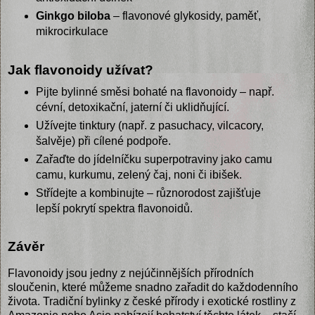
Ginkgo biloba
– flavonové glykosidy, paměť,
mikrocirkulace
Jak flavonoidy užívat?
Pijte bylinné směsi bohaté na flavonoidy – např.
cévní, detoxikační, jaterní či uklidňující.
Užívejte tinktury (např. z pasuchacy, vilcacory,
šalvěje) při cílené podpoře.
Zařaďte do jídelníčku superpotraviny jako camu
camu, kurkumu, zelený čaj, noni či ibišek.
Střídejte a kombinujte – různorodost zajišťuje
lepší pokrytí spektra flavonoidů.
Závěr
Flavonoidy jsou jedny z nejúčinnějších přírodních
sloučenin, které můžeme snadno zařadit do každodenního
života. Tradiční bylinky z české přírody i exotické rostliny z