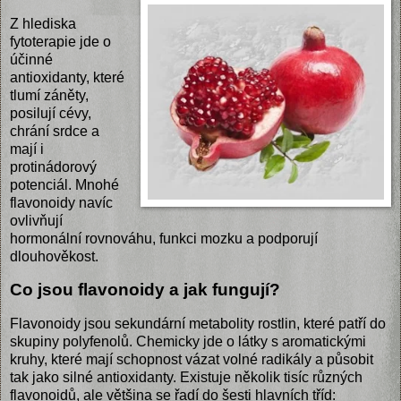
Z hlediska
fytoterapie jde o
účinné
antioxidanty, které
tlumí záněty,
posilují cévy,
chrání srdce a
mají i
protinádorový
potenciál. Mnohé
flavonoidy navíc
ovlivňují
hormonální rovnováhu, funkci mozku a podporují
dlouhověkost.
Co jsou flavonoidy a jak fungují?
Flavonoidy jsou sekundární metabolity rostlin, které patří do
skupiny polyfenolů. Chemicky jde o látky s aromatickými
kruhy, které mají schopnost vázat volné radikály a působit
tak jako silné antioxidanty. Existuje několik tisíc různých
flavonoidů, ale většina se řadí do šesti hlavních tříd: