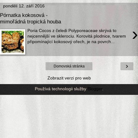
pondělí 12. září 2016
Pórnatka kokosová -
mimořádná tropická houba
›
Poria Cocos z čeledi Polyporeaceae skrývá to
nejcennější ve sklerociu. Korovitá plodnice, tvarem
připomínající kokosový ořech, je na povrch...
›
Domovská stránka
Zobrazit verzi pro web
Používá technologii služby
Blogger
.