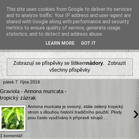
This site uses cookies from Google to deliver its services
Bylinky
and to analyze traffic. Your IP address and user-agent are
shared with Google along with performance and security
metrics to ensure quality of service, generate usage
Byliny a bylinky léčivé, recepty, návody , zajímavosti
statistics, and to detect and address abuse.
LEARN MORE
GOT IT
▼
Zobrazují se příspěvky se štítkem
nádory
.
Zobrazit
všechny příspěvky
pátek 7. října 2016
Graviola - Annona muricata -
tropický zázrak
›
Annona muricata je ovocný, stále zelený tropický
strom s dlouhou historií tradičního použití. Plody
jsou často využívány k přípravě sirupů ...
1 komentář: